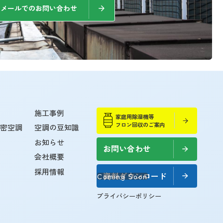
メールでのお問い合わせ
施工事例
家庭用除湿機等
フロン回収のご案内
精密空調
空調の豆知識
お知らせ
家庭用除湿機等
フロン回収のご案内
お問い合わせ
会社概要
採用情報
資料
ダウンロード
Coming Soon
プライバシーポリシー